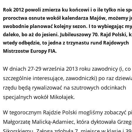
Rok 2012 powoli zmierza ku końcowi i o ile tylko nie sp
proroctwa osnute wokół kalendarza Majów, możemy j
swobodnie planować kolejny sezon. I to wybiegając my
daleko, bo aż do jesieni. Jubileuszowy 70. Rajd Polski, k
wtedy odbędzie, to jedna z trzynastu rund Rajdowych
Mistrzostw Europy FIA.
W dniach 27-29 września 2013 roku zawodnicy (i, co
szczególnie interesujące, zawodniczki) po raz dziewi
rzędu będą rywalizować na szutrowych odcinkach
specjalnych wokół Mikołajek.
W tegorocznym Rajdzie Polski mogliśmy zobaczyć pi
Małgorzatę Malicką-Adamiec, która dyktowała Grze
Sikorskiemu. Załoga zdobyła 7. miejsce w klasie i 39