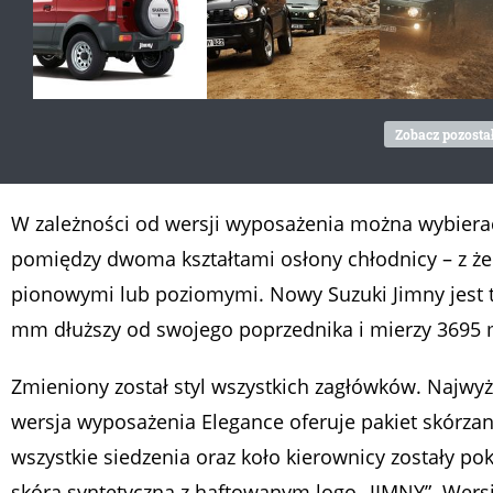
Zobacz pozostał
W zależności od wersji wyposażenia można wybiera
pomiędzy dwoma kształtami osłony chłodnicy – z ż
pionowymi lub poziomymi. Nowy Suzuki Jimny jest t
mm dłuższy od swojego poprzednika i mierzy 3695
Zmieniony został styl wszystkich zagłówków. Najwy
wersja wyposażenia Elegance oferuje pakiet skórzan
wszystkie siedzenia oraz koło kierownicy zostały pok
skórą syntetyczną z haftowanym logo „JIMNY”. Wersj