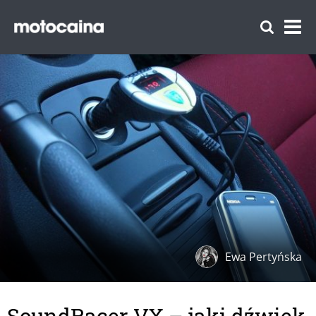
Ewa Pertyńska
SoundRacer VX – jaki dźwięk