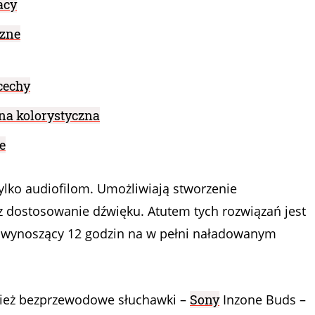
acy
czne
cechy
na kolorystyczna
e
ylko audiofilom. Umożliwiają stworzenie
 dostosowanie dźwięku. Atutem tych rozwiązań jest
y wynoszący 12 godzin na w pełni naładowanym
ież bezprzewodowe słuchawki –
Sony
Inzone Buds –