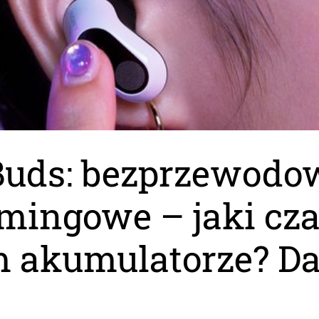
Buds: bezprzewodo
mingowe – jaki cza
 akumulatorze? D