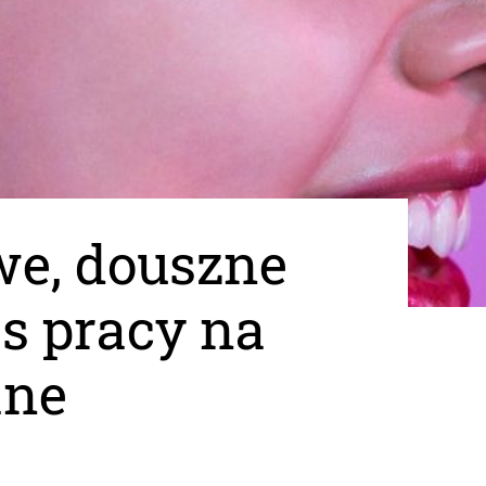
we, douszne
s pracy na
ane