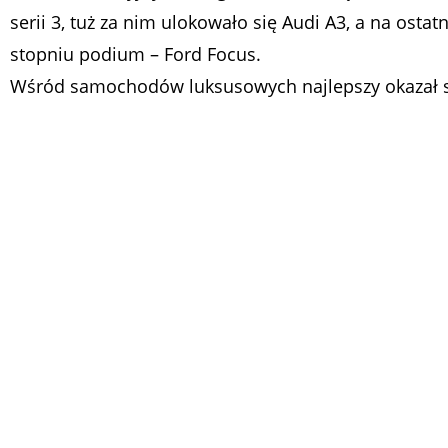
serii 3, tuż za nim ulokowało się Audi A3, a na ostat
stopniu podium – Ford Focus.
Wśród samochodów luksusowych najlepszy okazał 
Rover Evoque, a za nim kolejno: Jaguar XJ i Audi A6.
Zwycięzca klasyfikacji ogólnej – Range Rover Evoqu