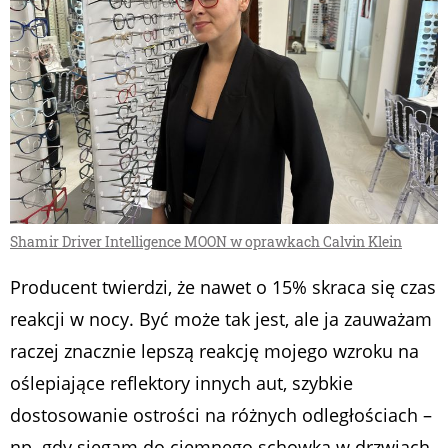
Shamir Driver Intelligence MOON w oprawkach Calvin Klein
Producent twierdzi, że nawet o 15% skraca się czas
reakcji w nocy. Być może tak jest, ale ja zauważam
raczej znacznie lepszą reakcję mojego wzroku na
oślepiające reflektory innych aut, szybkie
dostosowanie ostrości na różnych odległościach –
np. gdy sięgam do ciemnego schowka w drzwiach,