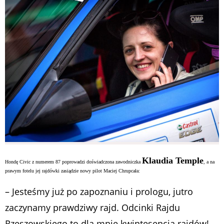
Klaudia Temple
Hondę Civic z numerem 87 poprowadzi doświadczona zawodniczka
, a na
prawym fotelu jej rajdówki zasiądzie nowy pilot Maciej Chrupcała:
– Jesteśmy już po zapoznaniu i prologu, jutro
zaczynamy prawdziwy rajd. Odcinki Rajdu
Rzeszowskiego to dla mnie kwintesencja rajdów!