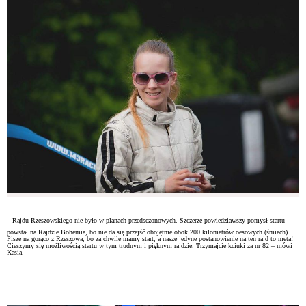
– Rajdu Rzeszowskiego nie było w planach przedsezonowych. Szczerze powiedziawszy pomysł startu
powstał na Rajdzie Bohemia, bo nie da się przejść obojętnie obok 200 kilometrów oesowych (śmiech).
Piszę na gorąco z Rzeszowa, bo za chwilę mamy start, a nasze jedyne postanowienie na ten rajd to meta!
Cieszymy się możliwością startu w tym trudnym i pięknym rajdzie. Trzymajcie kciuki za nr 82 – mówi
Kasia.