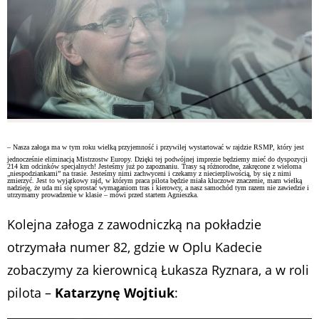
– Nasza załoga ma w tym roku wielką przyjemność i przywilej wystartować w rajdzie RSMP, który jest
jednocześnie eliminacją Mistrzostw Europy. Dzięki tej podwójnej imprezie będziemy mieć do dyspozycji
214 km odcinków specjalnych! Jesteśmy już po zapoznaniu. Trasy są różnorodne, zakręcone z wieloma
„niespodziankami” na trasie. Jesteśmy nimi zachwyceni i czekamy z niecierpliwością, by się z nimi
zmierzyć. Jest to wyjątkowy rajd, w którym praca pilota będzie miała kluczowe znaczenie, mam wielką
nadzieję, że uda mi się sprostać wymaganiom tras i kierowcy, a nasz samochód tym razem nie zawiedzie i
utrzymamy prowadzenie w klasie – mówi przed startem Agnieszka.
Kolejna załoga z zawodniczką na pokładzie
otrzymała numer 82, gdzie w Oplu Kadecie
zobaczymy za kierownicą Łukasza Ryznara, a w roli
pilota –
Katarzynę Wojtiuk
: