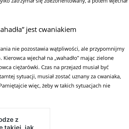
tylko zatrzymał się zdezorientowany, a potem wjechał
ahadła” jest cwaniakiem
ania nie pozostawia wątpliwości, ale przypomnijmy
. Kierowca wjechał na „wahadło” mając zielone
erowca ciężarówki. Czas na przejazd musiał być
tamtej sytuacji, musiał zostać uznany za cwaniaka,
Pamiętajcie więc, żeby w takich sytuacjach nie