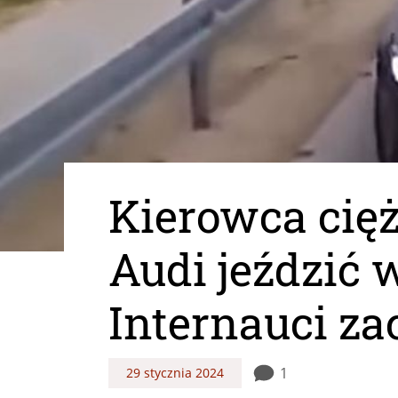
Kierowca cię
Audi jeździć
Internauci z
1
29 stycznia 2024