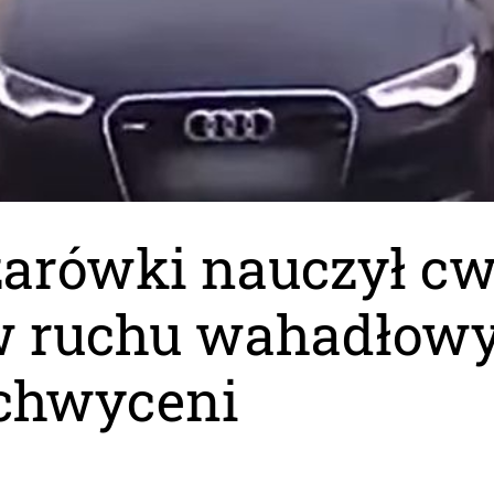
żarówki nauczył c
 w ruchu wahadłow
achwyceni