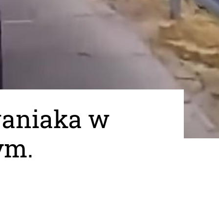
waniaka w
ym.