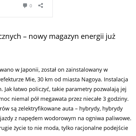
rycznych – nowy magazyn energii już
ano w Japonii, został on zainstalowany w
efekturze Mie, 30 km od miasta Nagoya. Instalacja
ak łatwo policzyć, takie parametry pozwalają jej
 moc niemal pół megawata przez niecałe 3 godziny.
w są zelektryfikowane auta – hybrydy, hybrydy
e pojazdy z napędem wodorowym na ogniwa paliwowe.
drugie życie to nie moda, tylko racjonalne podejście