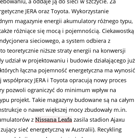
ebowaniu, a oddaje ją do sieci w szczycie. Za
rgetyczne JERA oraz Toyota. Wykorzystanie
ednym magazynie energii akumulatory różnego typu,
także różniące się mocą i pojemnością. Ciekawostką
ondycjonera sieciowego, a system odbiera z
 teoretycznie niższe straty energii na konwersji
ły udział w projektowaniu i budowie działającego już
 których łączna pojemność energetyczna ma wynosić
j współpracy JERA i Toyota opracują nowy proces
tóry pozwoli ograniczyć do minimum wpływ na
 typu projekt. Takie magazyny budowane są na całym
onstrukcje o nawet większej mocy zbudowały m.in.
kumulatorów z
Nissana Leafa
zasila stadion Ajaxu
zujący sieć energetyczną w Australii). Recykling