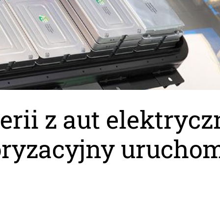
erii z aut elektryc
ryzacyjny urucho