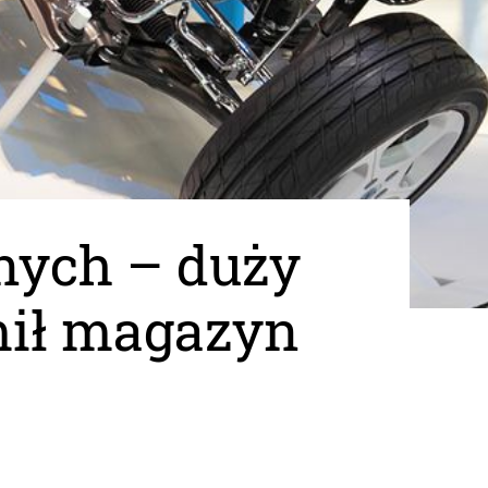
znych – duży
mił magazyn