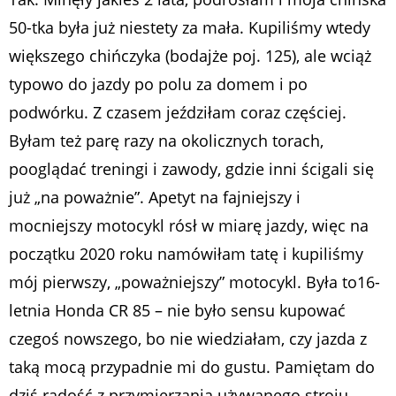
50-tka była już niestety za mała. Kupiliśmy wtedy
większego chińczyka (bodajże poj. 125), ale wciąż
typowo do jazdy po polu za domem i po
podwórku. Z czasem jeździłam coraz częściej.
Byłam też parę razy na okolicznych torach,
pooglądać treningi i zawody, gdzie inni ścigali się
już „na poważnie”. Apetyt na fajniejszy i
mocniejszy motocykl rósł w miarę jazdy, więc na
początku 2020 roku namówiłam tatę i kupiliśmy
mój pierwszy, „poważniejszy” motocykl. Była to16-
letnia Honda CR 85 – nie było sensu kupować
czegoś nowszego, bo nie wiedziałam, czy jazda z
taką mocą przypadnie mi do gustu. Pamiętam do
dziś radość z przymierzania używanego stroju,