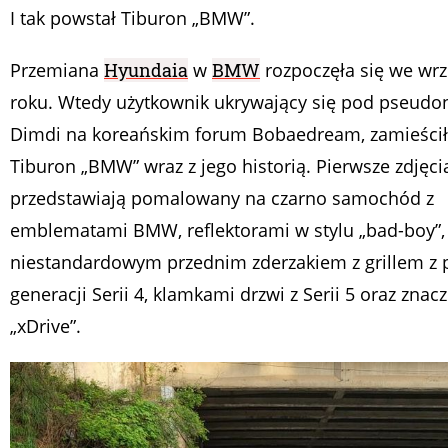
I tak powstał Tiburon „BMW”.
Przemiana
Hyundaia
w
BMW
rozpoczęła się we wr
roku. Wtedy użytkownik ukrywający się pod pseud
Dimdi na koreańskim forum Bobaedream, zamieścił 
Tiburon „BMW” wraz z jego historią. Pierwsze zdjęci
przedstawiają pomalowany na czarno samochód z
emblematami BMW, reflektorami w stylu „bad-boy”,
niestandardowym przednim zderzakiem z grillem z 
generacji Serii 4, klamkami drzwi z Serii 5 oraz znac
„xDrive”.