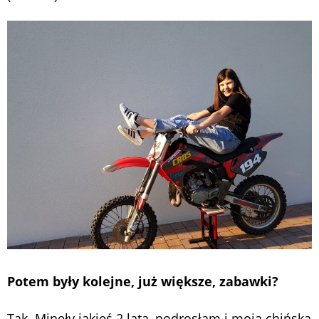
Potem były kolejne, już większe, zabawki?
Tak. Minęły jakieś 2 lata, podrosłam i moja chińska