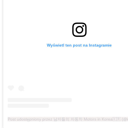
Wyświetl ten post na Instagramie
Post udostępniony przez 남자들의 자동차 Motors in Korea🇰🇷 (@m