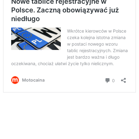
Problem jest jak najbardziej realny i zajęła się nim
Krajowa Rada Bezpieczeństwa Ruchu Drogowego.
Zgodnie z przyjętym przez nią programem, do
końca 2024 roku ma zostać przeprowadzony audyt