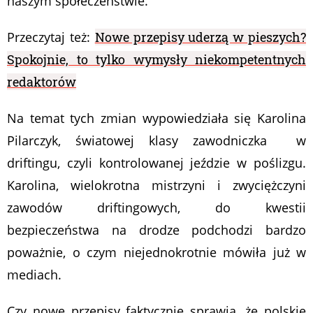
naszym społeczeństwie.
Przeczytaj też:
Nowe przepisy uderzą w pieszych?
Spokojnie, to tylko wymysły niekompetentnych
redaktorów
Na temat tych zmian wypowiedziała się Karolina
Pilarczyk, światowej klasy zawodniczka w
driftingu, czyli kontrolowanej jeździe w poślizgu.
Karolina, wielokrotna mistrzyni i zwyciężczyni
zawodów driftingowych, do kwestii
bezpieczeństwa na drodze podchodzi bardzo
poważnie, o czym niejednokrotnie mówiła już w
mediach.
Czy nowe przepisy faktycznie sprawią, że polskie