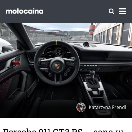
Katarzyna Frendl
Porsche 911 GT3 RS – cena w