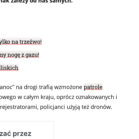
nak zależy od nas samych.
ylko na trzeźwo!
my nogę z gazu!
bliskich
kanoc” na drogi trafią wzmożone
patrole
owego w całym kraju, oprócz oznakowanych i
jestratorami, policjanci użyją też dronów.