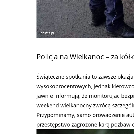
Policja na Wielkanoc – za kół
Świąteczne spotkania to zawsze okazj
wysokoprocentowych, jednak kierowco
jawnie informują, że monitorując bezp
weekend wielkanocny zwrócą szczególn
Przypominamy, samo prowadzenie auta w
przestępstwo zagrożone karą pozbawie