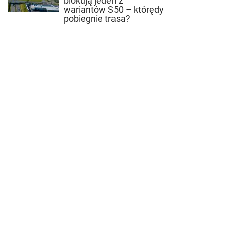
blokują jeden z
wariantów S50 – którędy
pobiegnie trasa?