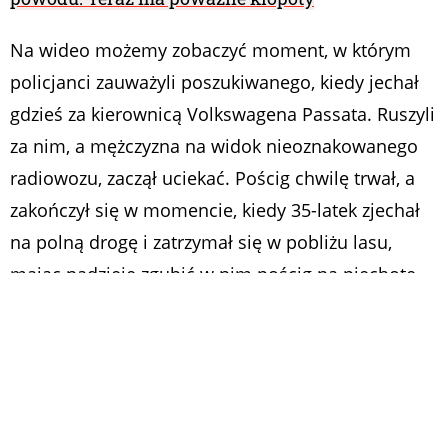
Na wideo możemy zobaczyć moment, w którym
policjanci zauważyli poszukiwanego, kiedy jechał
gdzieś za kierownicą Volkswagena Passata. Ruszyli
za nim, a mężczyzna na widok nieoznakowanego
radiowozu, zaczął uciekać. Pościg chwilę trwał, a
zakończył się w momencie, kiedy 35-latek zjechał
na polną drogę i zatrzymał się w pobliżu lasu,
mając nadzieję zgubić w nim pościg na piechotę.
Pił alkohol za kierownicą i uciekał przed policją
Policja z dumą podkreśla w swoim komunikacie,
że „funkcjonariusze którzy podjęli pieszy pościg za
poszukiwanym, wybitnie dbają o sprawność