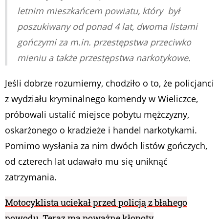
letnim mieszkańcem powiatu, który był
poszukiwany od ponad 4 lat, dwoma listami
gończymi za m.in. przestępstwa przeciwko
mieniu a także przestępstwa narkotykowe.
Jeśli dobrze rozumiemy, chodziło o to, że policjanci
z wydziału kryminalnego komendy w Wieliczce,
próbowali ustalić miejsce pobytu mężczyzny,
oskarżonego o kradzieże i handel narkotykami.
Pomimo wysłania za nim dwóch listów gończych,
od czterech lat udawało mu się uniknąć
zatrzymania.
Motocyklista uciekał przed policją z błahego
powodu. Teraz ma poważne kłopoty