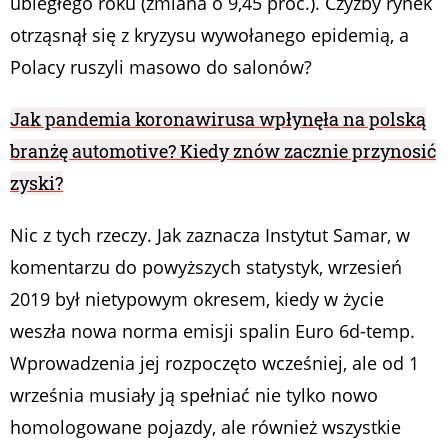
ubiegłego roku (zmiana o 9,45 proc.). Czyżby rynek
otrząsnął się z kryzysu wywołanego epidemią, a
Polacy ruszyli masowo do salonów?
Jak pandemia koronawirusa wpłynęła na polską
branżę automotive? Kiedy znów zacznie przynosić
zyski?
Nic z tych rzeczy. Jak zaznacza Instytut Samar, w
komentarzu do powyższych statystyk, wrzesień
2019 był nietypowym okresem, kiedy w życie
weszła nowa norma emisji spalin Euro 6d-temp.
Wprowadzenia jej rozpoczęto wcześniej, ale od 1
września musiały ją spełniać nie tylko nowo
homologowane pojazdy, ale również wszystkie