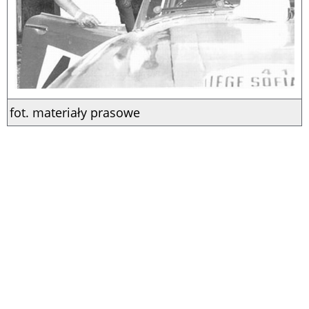
fot. materiały prasowe
Trudno pominąć sylwetkę
Pat Moss
, chociażby
dlatego, że to siostra… Stirlinga Mossa właśnie.
Wygłaszając swoją ryzykowną opinię, najwyraźniej
o niej zapomniał. A przecież Pat była pierwszą
kobietą w historii, która wygrała międzynarodowy
rajd, i powtórzyła ten sukces trzykrotnie.
Pięciokrotnie cieszyła się z tytułu European Ladies’
Rally Champion. I to ona jako pierwsza zwyciężyła