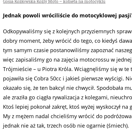
Gosia Kozłowska Kozly Moto – kobieta na motocyklu
Jednak powoli wróciliście do motocyklowej pasji
Odkopywaliśmy się z kolejnych przyziemnych spraw i
dobry moment, żeby wrócić do tego, co kiedyś dawał
tym samym czasie postanowiliśmy zapoznać naszeg
więc zapisaliśmy go na zajęcia motocrossu w jednej
Trójmieście – u Piotra Króla. Wciągnęliśmy się w te 
pojawiła się Cobra 50cc i jakieś pierwsze wyścigi. N
okazało się, że ten bakcyl nie chwycił. Spodobała m
ale zraziła go ciągła rywalizacja z kolegami, nieuch
Ktoś lepiej pokonał zakręt, ktoś wyżej wyskoczył na g
My z mężem nadal chcieliśmy wrócić do podróżowani
jednak nie aż tak, trzech osób nie ogarnie (śmiech).