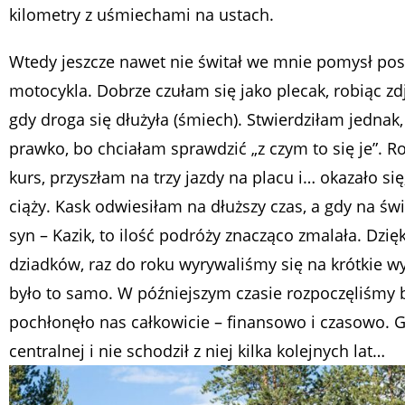
kilometry z uśmiechami na ustach.
Wtedy jeszcze nawet nie świtał we mnie pomysł po
motocykla. Dobrze czułam się jako plecak, robiąc zdję
gdy droga się dłużyła (śmiech). Stwierdziłam jednak,
prawko, bo chciałam sprawdzić „z czym to się je”. 
kurs, przyszłam na trzy jazdy na placu i… okazało się
ciąży. Kask odwiesiłam na dłuższy czas, a gdy na świ
syn – Kazik, to ilość podróży znacząco zmalała. Dzię
dziadków, raz do roku wyrywaliśmy się na krótkie wyp
było to samo. W późniejszym czasie rozpoczęliśmy 
pochłonęło nas całkowicie – finansowo i czasowo. G
centralnej i nie schodził z niej kilka kolejnych lat…