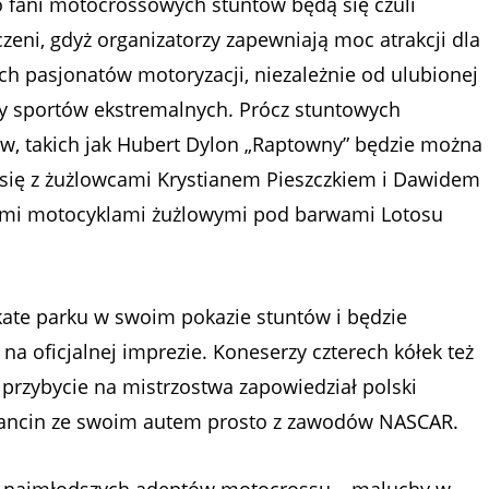
o fani motocrossowych stuntów będą się czuli
zeni, gdyż organizatorzy zapewniają moc atrakcji dla
ch pasjonatów motoryzacji, niezależnie od ulubionej
ny sportów ekstremalnych. Prócz stuntowych
w, takich jak Hubert Dylon „Raptowny” będzie można
 się z żużlowcami Krystianem Pieszczkiem i Dawidem
oimi motocyklami żużlowymi pod barwami Lotosu
kate parku w swoim pokazie stuntów i będzie
na oficjalnej imprezie. Koneserzy czterech kółek też
 przybycie na mistrzostwa zapowiedział polski
Mancin ze swoim autem prosto z zawodów NASCAR.