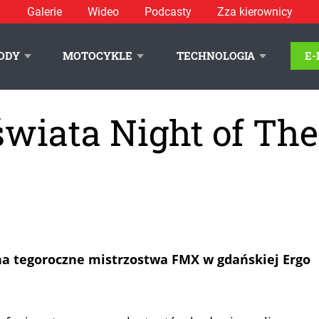
Galerie
Wideo
Podcasty
Zza kierownicy
ODY
MOTOCYKLE
TECHNOLOGIA
E
wiata Night of The
 na tegoroczne mistrzostwa FMX w gdańskiej Ergo