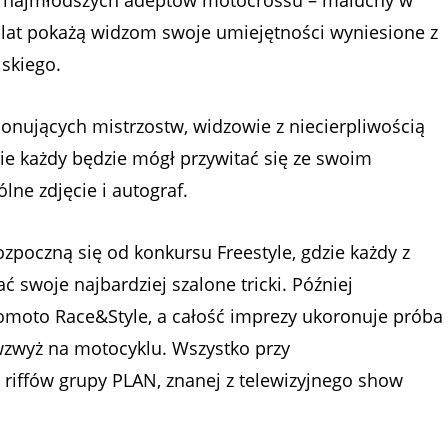
p najmłodszych adeptów motocrossu – maluchy w
 lat pokażą widzom swoje umiejętności wyniesione z
skiego.
ujących mistrzostw, widzowie z niecierpliwością
zie każdy będzie mógł przywitać się ze swoim
ne zdjęcie i autograf.
zpoczną się od konkursu Freestyle, gdzie każdy z
 swoje najbardziej szalone tricki. Później
moto Race&Style, a całość imprezy ukoronuje próba
wzwyż na motocyklu. Wszystko przy
riffów grupy PLAN, znanej z telewizyjnego show