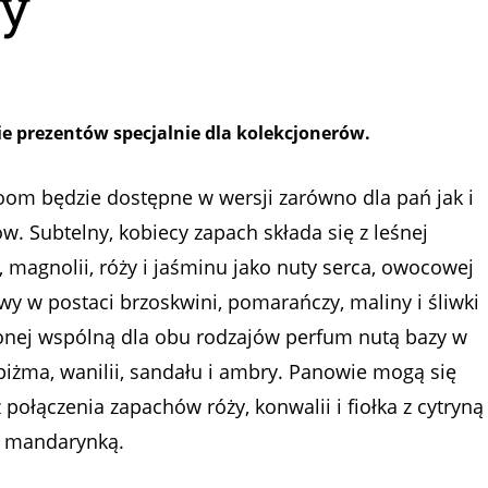
dy
e prezentów specjalnie dla kolekcjonerów.
om będzie dostępne w wersji zarówno dla pań jak i
w. Subtelny, kobiecy zapach składa się z leśnej
, magnolii, róży i jaśminu jako nuty serca, owocowej
wy w postaci brzoskwini, pomarańczy, maliny i śliwki
onej wspólną dla obu rodzajów perfum nutą bazy w
piżma, wanilii, sandału i ambry. Panowie mogą się
z połączenia zapachów róży, konwalii i fiołka z cytryną
ą mandarynką.