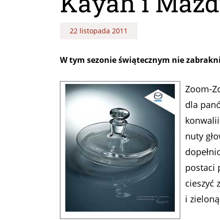
Kayah i Maz
22 listopada 2011
W tym sezonie świątecznym nie zabrakni
Zoom-Zo
dla panó
konwalii
nuty gło
dopełni
postaci 
cieszyć 
i zielon