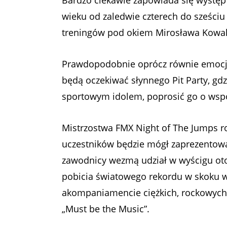
Bardzo ciekawie zapowiada się wystę
wieku od zaledwie czterech do sześciu
treningów pod okiem Mirosława Kowal
Prawdopodobnie oprócz równie emocjon
będą oczekiwać słynnego Pit Party, gd
sportowym idolem, poprosić go o wspól
Mistrzostwa FMX Night of The Jumps ro
uczestników będzie mógł zaprezentować
zawodnicy wezmą udział w wyścigu oto
pobicia światowego rekordu w skoku 
akompaniamencie ciężkich, rockowych 
„Must be the Music”.