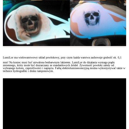
LumiLor ma wielowarstwowy układ powłokowy, przy czym każda warstwa zachowuje grubość ok. 0,1
mm! Na koniec musi być utrwalona bezbarwnym lakierem. LumiLor do działania wymaga prądu
zmiennego, który może być dostarczany ze standardowych źródeł. Żywotność powłoki zależy od
wybranego koloru, częstotliwości i napięcia. Farbę elektroluminescencyjną można wykorzystywać także w
technice hydrografiki i druku tamponowym.