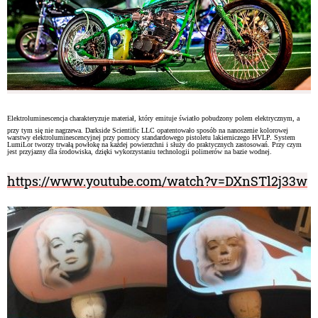
Elektroluminescencja charakteryzuje materiał, który emituje światło pobudzony polem elektrycznym, a
przy tym się nie nagrzewa. Darkside Scientific LLC opatentowało sposób na nanoszenie kolorowej
warstwy elektroluminescencyjnej przy pomocy standardowego pistoletu lakierniczego HVLP. System
LumiLor tworzy trwałą powłokę na każdej powierzchni i służy do praktycznych zastosowań. Przy czym
jest przyjazny dla środowiska, dzięki wykorzystaniu technologii polimerów na bazie wodnej.
https://www.youtube.com/watch?v=DXnSTl2j33w