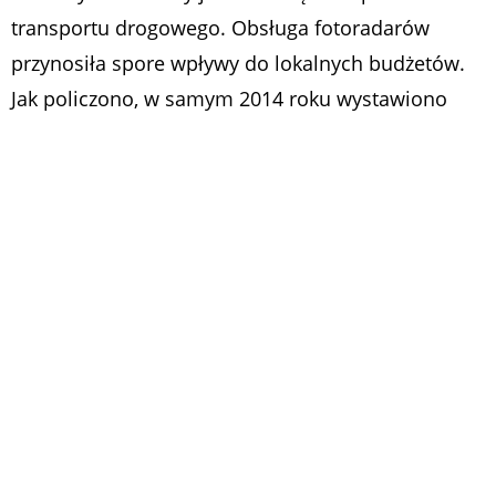
transportu drogowego. Obsługa fotoradarów
przynosiła spore wpływy do lokalnych budżetów.
Jak policzono, w samym 2014 roku wystawiono
ponad 750 tys. mandatów, co przyniosło przychód
około 130 mln zł.