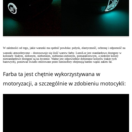
W zależności od tego, jakie warunki ma spełnić powłoka: połysk, elastyczność, ochronę i odporność na
warunki atmosferyczne – dostosowuje się ilość warstw farby. LumiLor jest standardowo dostępny w
kolorach: białym, zielonym, niebieskim, niebiesko-zielonym, pomarańczowym, a niektóre kolory
niestandardowe dostępne są na życzenie. Ważne jest odpowiednie dobieranie kolorów (także tych
bazowych), ponieważ światło emitowane przez luminofory obejmują bardzo wąski zakres fal.
Farba ta jest chętnie wykorzystywana w
motoryzacji, a szczególnie w zdobieniu motocykli: