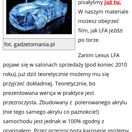
pisałyśmy
już tu.
W naszym materiale
możesz obejrzeć
film, jak LFA jeździ
po torze.
fot. gadzetomania.pl
Zanim Lexus LFA
pojawi się w salonach sprzedaży (pod koniec 2010
roku), już dziś teoretycznie możemy mu się
przyjrzeć dokładniej. Teoretycznie, bo
prezentowana wersja w praktyce jest
przezroczysta. Zbudowany z polerowanego akrylu
(nie tego samego akrylu co paznokcie!)
samochodu jest jednak w 100% zgodny z
oryginałem. Przez przezroczystą karoserię możemy