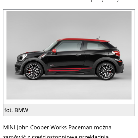
fot. BMW
MINI John Cooper Works Paceman można
zamówić z sześciostopniową przekładnią