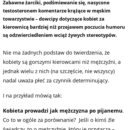
Zabawne żarciki, podśmiewanie się, nasycone
testosteronem komentarze krążące w męskim
towarzystwie – dowcipy dotyczące kobiet za
kierownicą bardziej niż przejawem poczucia humoru
są odzwierciedleniem wciąż żywych stereotypów.
Nie ma żadnych podstaw do twierdzenia, że
kobiety są gorszymi kierowcami niż mężczyźni, a
jednak wielu z nich (na szczęście, nie wszyscy)
nadal uważa płeć za czynnik determinujący.
I na przykład mówią tak:
Kobieta prowadzi jak mężczyzna po pijanemu
.
Co to w ogóle za porównanie? Jeśli o kimś źle
świadczy, to o mężczyźnie, który je przytacza –