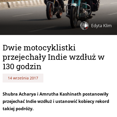
Edyta Klim
Dwie motocyklistki
przejechały Indie wzdłuż w
130 godzin
14 września 2017
Shubra Acharya i Amrutha Kashinath postanowiły
przejechać Indie wzdłuż i ustanowić kobiecy rekord
takiej podróży.