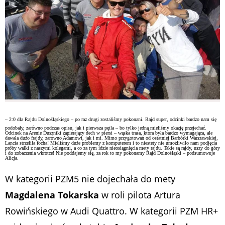
– 2:0 dla Rajdu Dolnośląskiego – po raz drugi zostaliśmy pokonani. Rajd super, odcinki bardzo nam się
podobały, zarówno podczas opisu, jak i pierwsza pętla – bo tylko jedną mieliśmy okazję przejechać.
Odcinek na Arenie Duszniki zapierający dech w piersi – wąska trasa, która była bardzo wymagająca, ale
dawała dużo frajdy, zarówno Adamowi, jak i mi. Mimo przygotowań od ostatniej Barbórki Warszawskiej,
Lancia strzeliła focha! Mieliśmy duże problemy z komputerem i to niestety nie umożliwiło nam podjęcia
próby walki z naszymi kolegami, a co za tym idzie nieosiągnięcia mety rajdu. Takie są rajdy, uszy do góry
i do zobaczenia wkrótce! Nie poddajemy się, za rok to my pokonamy Rajd Dolnośląski – podsumowuje
Alicja.
W kategorii PZM5 nie dojechała do mety
Magdalena Tokarska
w roli pilota Artura
Rowińskiego w Audi Quattro. W kategorii PZM HR+