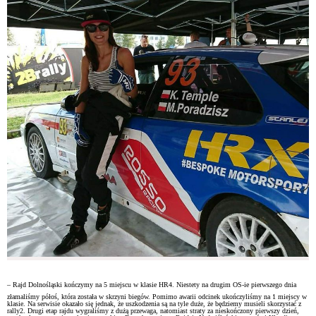
– Rajd Dolnośląski kończymy na 5 miejscu w klasie HR4. Niestety na drugim OS-ie pierwszego dnia
złamaliśmy półoś, która została w skrzyni biegów. Pomimo awarii odcinek ukończyliśmy na 1 miejscy w
klasie. Na serwisie okazało się jednak, że uszkodzenia są na tyle duże, że będziemy musieli skorzystać z
rally2. Drugi etap rajdu wygraliśmy z dużą przewaga, natomiast straty za nieskończony pierwszy dzień,