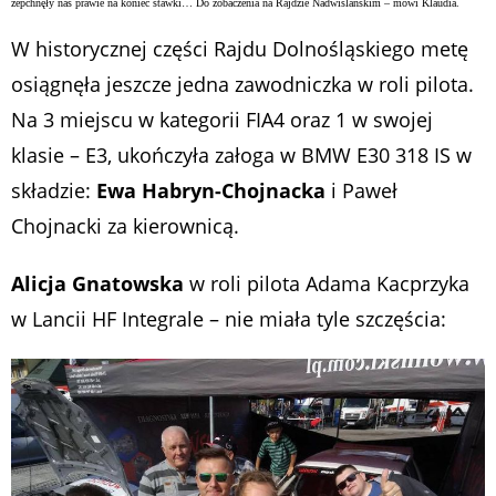
zepchnęły nas prawie na koniec stawki… Do zobaczenia na Rajdzie Nadwiślańskim – mówi Klaudia.
W historycznej części Rajdu Dolnośląskiego metę
osiągnęła jeszcze jedna zawodniczka w roli pilota.
Na
3 miejscu w kategorii FIA4 oraz 1 w swojej
klasie – E3
, ukończyła załoga w BMW E30 318 IS w
składzie:
Ewa Habryn-Chojnacka
i Paweł
Chojnacki za kierownicą.
Alicja Gnatowska
w roli pilota Adama Kacprzyka
w Lancii HF Integrale – nie miała tyle szczęścia: