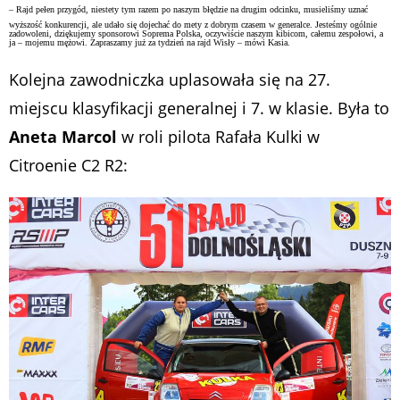
– Rajd pełen przygód, niestety tym razem po naszym błędzie na drugim odcinku, musieliśmy uznać
wyższość konkurencji, ale udało się dojechać do mety z dobrym czasem w generalce. Jesteśmy ogólnie
zadowoleni, dziękujemy sponsorowi Soprema Polska, oczywiście naszym kibicom, całemu zespołowi, a
ja – mojemu mężowi. Zapraszamy już za tydzień na rajd Wisły – mówi Kasia.
Kolejna zawodniczka uplasowała się na 27.
miejscu klasyfikacji generalnej i 7. w klasie. Była to
Aneta Marcol
w roli pilota Rafała Kulki w
Citroenie C2 R2: