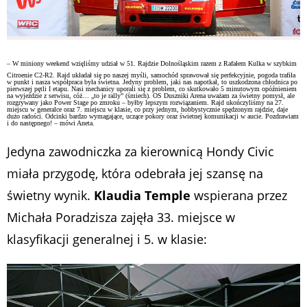
– W miniony weekend wzięliśmy udział w 51. Rajdzie Dolnośląskim razem z Rafałem Kulka w szybkim
Citroenie C2-R2. Rajd układał się po naszej myśli, samochód sprawował się perfekcyjnie, pogoda trafiła
w punkt i nasza współpraca była świetna. Jedyny problem, jaki nas napotkał, to uszkodzona chłodnica po
pierwszej pętli I etapu. Nasi mechanicy uporali się z problem, co skutkowało 5 minutowym opóźnieniem
na wyjeździe z serwisu, cóż… „to je rally” (śmiech). OS Duszniki Arena uważam za świetny pomysł, ale
rozgrywany jako Power Stage po zmroku – byłby lepszym rozwiązaniem. Rajd ukończyliśmy na 27.
miejscu w generalce oraz 7. miejscu w klasie, co przy jednym, hobbystycznie spędzonym rajdzie, daje
dużo radości. Odcinki bardzo wymagające, uczące pokory oraz świetnej komunikacji w aucie. Pozdrawiam
i do następnego! – mówi Aneta.
Jedyna zawodniczka za kierownicą Hondy Civic
miała przygodę, która odebrała jej szansę na
świetny wynik.
Klaudia Temple
wspierana przez
Michała Poradzisza zajęła 33. miejsce w
klasyfikacji generalnej i 5. w klasie: