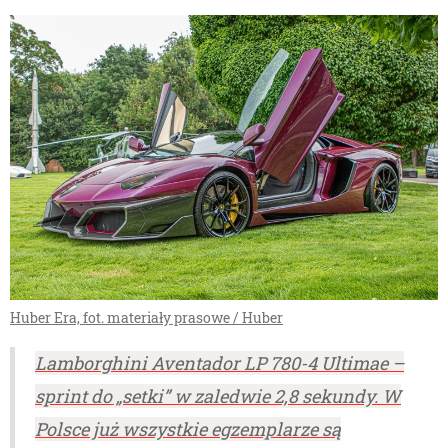
Huber Era, fot. materiały prasowe / Huber
Lamborghini Aventador LP 780-4 Ultimae –
sprint do „setki” w zaledwie 2,8 sekundy. W
Polsce już wszystkie egzemplarze są