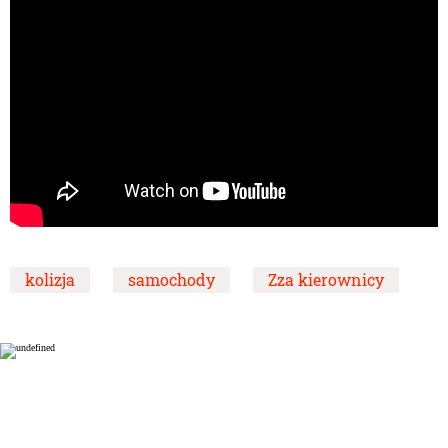
kolizja
samochody
Zza kierownicy