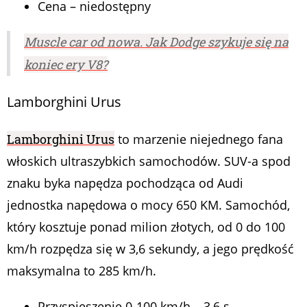
Cena – niedostępny
Muscle car od nowa. Jak Dodge szykuje się na
koniec ery V8?
Lamborghini Urus
Lamborghini Urus
to marzenie niejednego fana
włoskich ultraszybkich samochodów. SUV-a spod
znaku byka napędza pochodząca od Audi
jednostka napędowa o mocy 650 KM. Samochód,
który kosztuje ponad milion złotych, od 0 do 100
km/h rozpędza się w 3,6 sekundy, a jego prędkość
maksymalna to 285 km/h.
Przyspieszenie 0-100 km/h – 3,6 s