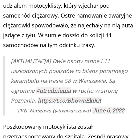
udziałem motocyklisty, który wjechał pod
samochód ciężarowy. Ostre hamowanie awaryjne
ciężarówki spowodowało, że najechały na nią auta
jadące z tyłu. W sumie doszło do kolizji 11
samochodów na tym odcinku trasy.
[AKTUALIZACJA] Dwie osoby ranne i 11
uszkodzonych pojazdów to bilans porannego
karambolu na trasie S8 w Warszawie. Są
ogromne
#utrudnienia
w ruchu w stronę
Poznania.
https://t.co/Bh6waEk0Qt
June 6, 2022
— TVN Warszawa (@tvnwarszawa)
Poszkodowany motocyklista został
przetransportowany do szpitala. Zespół prasowy