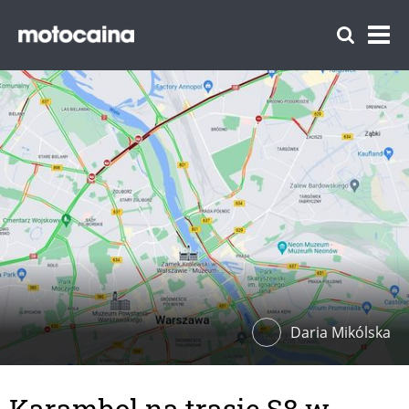
Daria Mikólska
Karambol na trasie S8 w