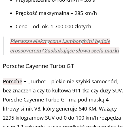
Prędkość maksymalna – 285 km/h
Cena – od ok. 1 700 000 złotych
Pierwsze elektryczne Lamborghini będzie
crossoverem? Zaskakujące słowa szefa marki
Porsche Cayenne Turbo GT
Porsche
+ „Turbo” = piekielnie szybki samochód,
bez znaczenia czy to kultowa 911-tka czy duży SUV.
Porsche Cayenne Turbo GT ma pod maską 4-
litrowy silnik V8, który generuje 640 KM. Ważący
2295 kilogramów SUV od 0 do 100 km/h rozpędza
się w 3,3 sekundy, a jego prędkość maksymalna to