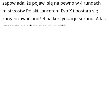
zapowiada, że pojawi się na pewno w 4 rundach
mistrzostw Polski Lancerem Evo X i postara się
zorganizować budżet na kontynuację sezonu. A tak
uzasadnia wybór swojej pilotki:
– Będę jeździł z Madzią Lukas. Jechałem już z nią w
2009 roku dwa rajdy. Kultura w samochodzie,
kobieta (!), dobrze dyktuje i jest leciutka – same
zalety! – mówił z uśmiechem Tomek Czopik
podczas przedrajdowych testów.
Magda Lukas i Tomek Czopik