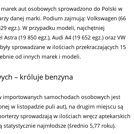
ech marek aut osobowych sprowadzono do Polski w
plarzy danej marki. Podium zajmują: Volkswagen (66
 829 egz.). W przypadku modeli, najchętniej
Astra (19 850 egz.), Audi A4 (19 652 egz.) oraz VW
le były sprowadzane w ilościach przekraczających 15
zebnie od innych marek i modeli.
ch – króluje benzyna
w importowanych samochodach osobowych jest
nej w listopadzie puli aut), na drugim miejscu są
mporterzy sprowadzają w ilościach wręcz aptekarskich
są statystycznie najmłodsze (średnio 5,77 roku).