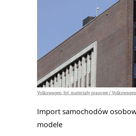
Volkswagen, fot. materiały prasowe / Volkswage
Import samochodów osobowyc
modele