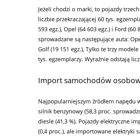
Jeżeli chodzi o marki, to pojazdy trz
liczbie przekraczającej 60 tys. egzem
593 egz.), Opel (64 603 egz.) i Ford (60
sprowadzane są następujące auta: Opel 
Golf (19 151 egz.), Tylko te trzy mode
tys. egzemplarzy. Wyraźnie odstają lic
Import samochodów osobowy
Najpopularniejszym źródłem napędu 
silnik benzynowy (58,3 proc. sprowadzo
diesle (41,3 %). Pojazdy elektryczne i
(0,4 proc.), ale importowane elektryki 