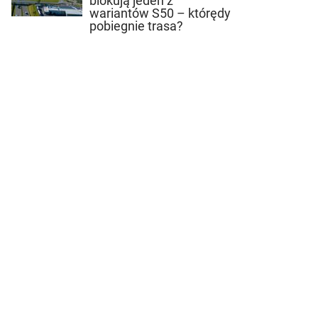
blokują jeden z
wariantów S50 – którędy
pobiegnie trasa?