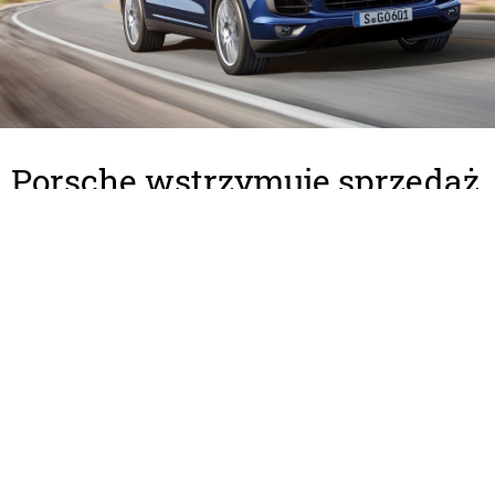
Porsche wstrzymuje sprzedaż
Cayenne
06 listopada 2015
Kryzys w koncernie Volkswagen w związku z aferą
„Dieselgate” robi się coraz poważniejszy. Marka
Porsche wstrzymała sprzedaż swojego
najpopularniejszego modelu.