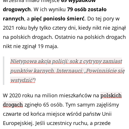
września miało miejsce
69 wypadków
drogowych
. W ich wyniku
79 osób zostało
rannych
, a
pięć poniosło śmierć
. Do tej pory w
2021 roku były tylko cztery dni, kiedy nikt nie zginął
na polskich drogach. Ostatnio na polskich drogach
nikt nie zginął 19 maja.
Nietypowa akcja policji: sok z cytryny zamiast
punktów karnych. Internauci: „Powinniście się
wstydzić”!
W 2020 roku na milion mieszkańców na
polskich
drogach
zginęło 65 osób. Tym samym zajęliśmy
czwarte od końca miejsce wśród państw Unii
Europejskiej. Jeśli uczestnicy ruchu, a przede