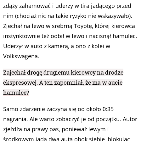
zdąży zahamować i uderzy w tira jadącego przed
nim (chociaż nic na takie ryzyko nie wskazywało).
Zjechał na lewo w srebrną Toyotę, której kierowca
instynktownie też odbił w lewo i nacisnął hamulec.
Uderzył w auto z kamerą, a ono z kolei w
Volkswagena.
Zajechał drogę drugiemu kierowcy na drodze
ekspresowej. A ten zapomniał, że ma w aucie
hamulce?
Samo zdarzenie zaczyna się od około 0:35
nagrania. Ale warto zobaczyć je od początku. Autor
zjeżdża na prawy pas, ponieważ lewym i
środkowym jadą dwa auta obok siebie, blokując