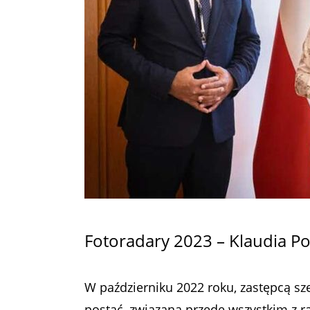
Fotoradary 2023 – Klaudia Po
W październiku 2022 roku, zastępcą sz
postać, związana przede wszystkim z 