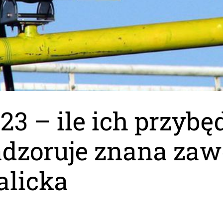
3 – ile ich przybęd
adzoruje znana za
alicka