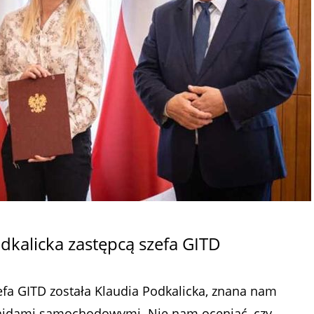
dkalicka zastępcą szefa GITD
efa GITD została Klaudia Podkalicka, znana nam
rajdami samochodowymi. Nie nam oceniać, czy