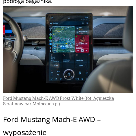
podłogą bagażnika.
Ford Mustang Mach-E AWD Frost White (fot. Agnieszka
Serafinowicz / Motocaina.pl)
Ford Mustang Mach-E AWD –
wyposażenie