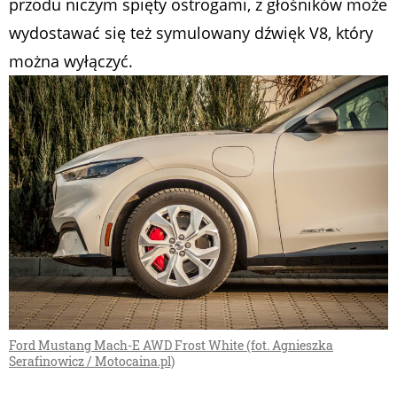
przodu niczym spięty ostrogami, z głośników może
wydostawać się też symulowany dźwięk V8, który
można wyłączyć.
Ford Mustang Mach-E AWD Frost White (fot. Agnieszka
Serafinowicz / Motocaina.pl)