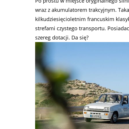
Po prostu w miejsce oryginalnego siln
wraz z akumulatorem trakcyjnym. Taka
kilkudziesięcioletnim francuskim klas
strefami czystego transportu. Posiadac
szereg dotacji. Da się?