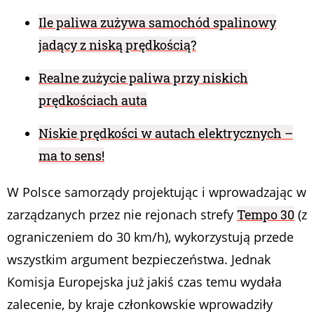
Ile paliwa zużywa samochód spalinowy
jadący z niską prędkością?
Realne zużycie paliwa przy niskich
prędkościach auta
Niskie prędkości w autach elektrycznych –
ma to sens!
W Polsce samorządy projektując i wprowadzając w
zarządzanych przez nie rejonach strefy
Tempo 30
(z
ograniczeniem do 30 km/h), wykorzystują przede
wszystkim argument bezpieczeństwa. Jednak
Komisja Europejska już jakiś czas temu wydała
zalecenie, by kraje członkowskie wprowadziły