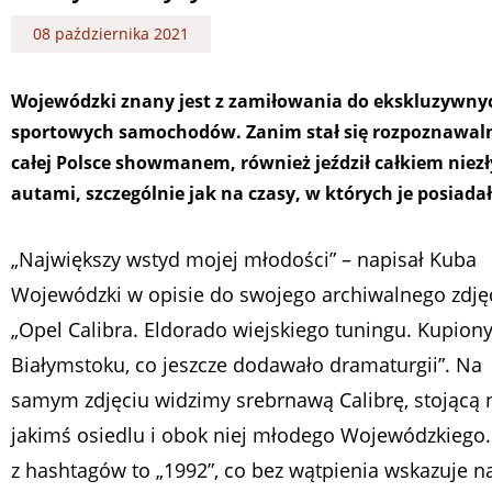
08 października 2021
Wojewódzki znany jest z zamiłowania do ekskluzywny
sportowych samochodów. Zanim stał się rozpoznawa
całej Polsce showmanem, również jeździł całkiem niez
autami, szczególnie jak na czasy, w których je posiadał
„Największy wstyd mojej młodości” – napisał Kuba
Wojewódzki w opisie do swojego archiwalnego zdjęc
„Opel Calibra. Eldorado wiejskiego tuningu. Kupion
Białymstoku, co jeszcze dodawało dramaturgii”. Na
samym zdjęciu widzimy srebrnawą Calibrę, stojącą 
jakimś osiedlu i obok niej młodego Wojewódzkiego.
z hashtagów to „1992”, co bez wątpienia wskazuje n