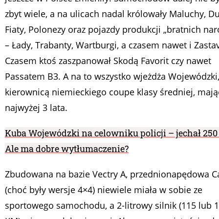
zbyt wiele, a na ulicach nadal królowały Maluchy, D
Fiaty, Polonezy oraz pojazdy produkcji „bratnich na
– Łady, Trabanty, Wartburgi, a czasem nawet i Zasta
Czasem ktoś zaszpanował Skodą Favorit czy nawet
Passatem B3. A na to wszystko wjeżdża Wojewódzki,
kierownicą niemieckiego coupe klasy średniej, maj
najwyżej 3 lata.
Kuba Wojewódzki na celowniku policji – jechał 250
Ale ma dobre wytłumaczenie?
Zbudowana na bazie Vectry A, przednionapędowa Ca
(choć były wersje 4×4) niewiele miała w sobie ze
sportowego samochodu, a 2-litrowy silnik (115 lub 