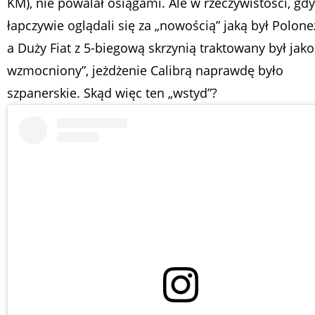
KM), nie powalał osiągami. Ale w rzeczywistości, gdy
łapczywie oglądali się za „nowością” jaką był Polone
a Duży Fiat z 5-biegową skrzynią traktowany był jako
wzmocniony”, jeżdżenie Calibrą naprawdę było
szpanerskie. Skąd więc ten „wstyd”?