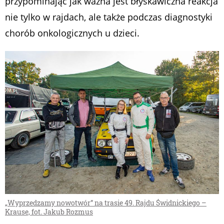
przypominając jak ważna jest błyskawiczna reakcja
nie tylko w rajdach, ale także podczas diagnostyki
chorób onkologicznych u dzieci.
„Wyprzedzamy nowotwór” na trasie 49. Rajdu Świdnickiego –
Krause, fot. Jakub Rozmus