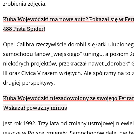
zrobienia zdjęcia.
Kuba Wojewódzki ma nowe auto? Pokazał się w Fer
488 Pista Spider!
Opel Calibra rzeczywiście dorobił się łatki ulubione
samochodu fanów „wiejskiego” tuningu, a poziom 
niektórych projektów, przekraczał nawet „dorobek” 
III oraz Civica V razem wziętych. Ale spójrzmy na to 
drugiej perspektywy.
Kuba Wojewódzki niezadowolony ze swojego Ferrar
Wskazał poważny minus
Jest rok 1992. Trzy lata od zmiany ustrojowej niewie
jeszcze w Polsce zmieniły. Samochodów dalej nie b