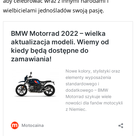
aby celebrować wraz z innymi narodami i
wielbicielami jednośladów swoją pasję.