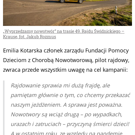
„Wyprzedzamy nowotwór” na trasie 49. Rajdu Świdnickiego –
Krause, fot. Jakub Rozmus
Emilia Kotarska członek zarządu Fundacji Pomocy
Dzieciom z Chorobą Nowotworową, pilot rajdowy,
zwraca przede wszystkim uwagę na cel kampanii:
Rajdowanie sprawia mi dużą frajdę, ale
pamiętam głównie o tym, co chcemy przekazać
naszym jeżdżeniem. A sprawa jest poważna.
Nowotwory są wciąż drugą – po wypadkach,
urazach i zatruciach – przyczyną śmierci dzieci!
A w ostatnim roku, ze względu na pandemię,