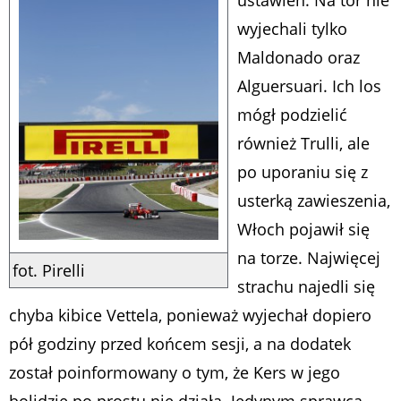
wyjechali tylko
Maldonado oraz
Alguersuari. Ich los
mógł podzielić
również Trulli, ale
po uporaniu się z
usterką zawieszenia,
Włoch pojawił się
na torze. Najwięcej
fot. Pirelli
strachu najedli się
chyba kibice Vettela, ponieważ wyjechał dopiero
pół godziny przed końcem sesji, a na dodatek
został poinformowany o tym, że Kers w jego
bolidzie po prostu nie działa. Jedynym sprawcą