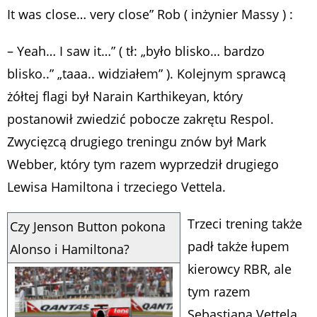
It was close… very close” Rob ( inżynier Massy ) :
– Yeah… I saw it…” ( tł: „było blisko… bardzo
blisko..” „taaa.. widziałem” ). Kolejnym sprawcą
żółtej flagi był Narain Karthikeyan, który
postanowił zwiedzić pobocze zakrętu Respol.
Zwycięzcą drugiego treningu znów był Mark
Webber, który tym razem wyprzedził drugiego
Lewisa Hamiltona i trzeciego Vettela.
Trzeci trening także
Czy Jenson Button pokona
padł także łupem
Alonso i Hamiltona?
kierowcy RBR, ale
tym razem
Sebastiana Vettela,