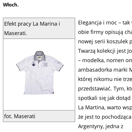
Włoch.
Elegancja i moc – tak
Efekt pracy La Marina i
obie firmy opisują ch
Maserati.
nowej serii koszulek 
Twarzą kolekcji jest J
– modelka, nomen o
ambasadorka marki M
której nikomu nie trz
przedstawiać. Tym, kt
spotkali się jak dotąd
La Martina, warto ws
fot. Maserati
że jest to pochodząca
Argentyny, jedna z