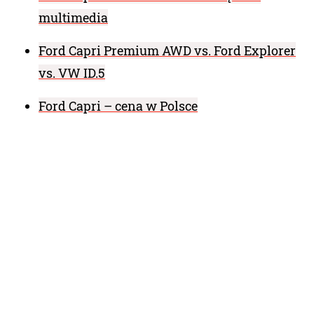
multimedia
Ford Capri Premium AWD vs. Ford Explorer
vs. VW ID.5
Ford Capri – cena w Polsce
Ford Capri – opinia
Ford Capri Premium AWD – 5
najważniejszych ciekawostek
Ford Capri Premium AWD – dane techniczne
Polska premiera Forda Capri w Polsce
Ford – modele elektryczne: Mustang,