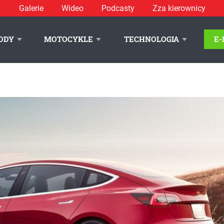
Galerie
Wideo
Podcasty
Zza kierownicy
ODY
MOTOCYKLE
TECHNOLOGIA
E