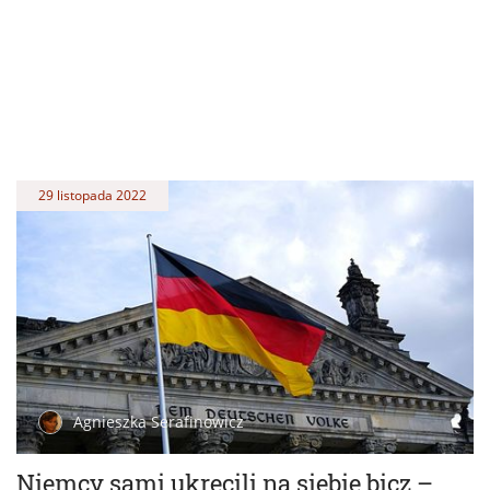
29 listopada 2022
Agnieszka Serafinowicz
Niemcy sami ukręcili na siebie bicz –