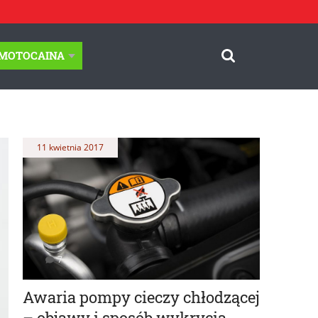
-MOTOCAINA
11 kwietnia 2017
7
Awaria pompy cieczy chłodzącej
– objawy i sposób wykrycia