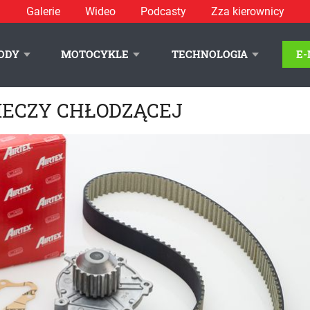
Galerie
Wideo
Podcasty
Zza kierownicy
ODY
MOTOCYKLE
TECHNOLOGIA
E
IECZY CHŁODZĄCEJ