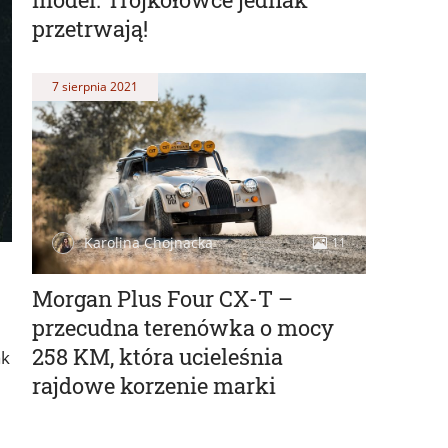
przetrwają!
7 sierpnia 2021
Karolina Chojnacka
11
Morgan Plus Four CX-T –
przecudna terenówka o mocy
258 KM, która ucieleśnia
ak
rajdowe korzenie marki