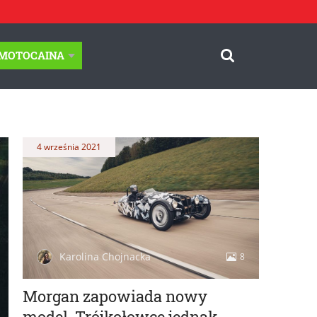
-MOTOCAINA
4 września 2021
Karolina Chojnacka
8
Morgan zapowiada nowy
model. Trójkołowce jednak