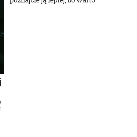
j
a
i