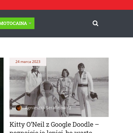
-MOTOCAINA
24 marca 2023
Agnieszka Serafinowicz
Kitty O’Neil z Google Doodle –
poznajcie ją lepiej, bo warto