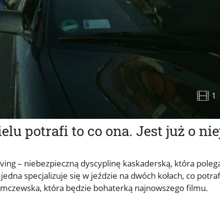
1
 potrafi to co ona. Jest już o nie
riving – niebezpieczną dyscyplinę kaskaderską, która poleg
na specjalizuje się w jeździe na dwóch kołach, co potraf
damczewska, która będzie bohaterką najnowszego filmu.