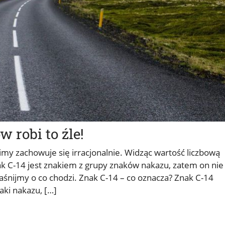
 robi to źle!
my zachowuje się irracjonalnie. Widząc wartość liczbową
nak C-14 jest znakiem z grupy znaków nakazu, zatem on nie
aśnijmy o co chodzi. Znak C-14 – co oznacza? Znak C-14
aki nakazu, […]