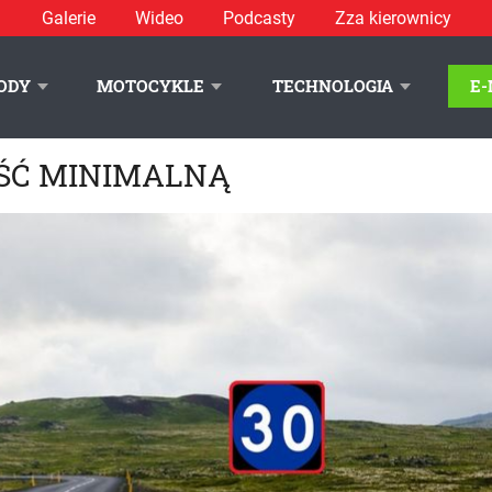
Galerie
Wideo
Podcasty
Zza kierownicy
ODY
MOTOCYKLE
TECHNOLOGIA
E
OŚĆ MINIMALNĄ