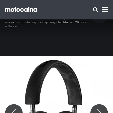
Słuchawki Mercedes - zdjęcie 17
// Słuchawki Mercedes
Idź do artykułu:
Słuchawki Mercedes – ten gadżet w 5
wersjach może stać się hitem gamingu lub fitnessu. Wkrótce
w Polsce
Zespół Motocaina
Regulamin
Polityka prywatności
Reklama
Kontakt