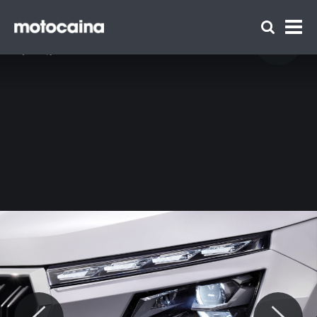
Skoda Kamiq Lifting 2024 - zdjęcie 2
Idź do artykułu:
Nowa Skoda Scala i Kamiq wycenione. Jak
myślicie, jest tanio?
Zespół Motocaina
Regulamin
Polityka prywatności
Reklama
Kontakt