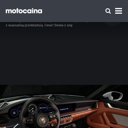
Porsche 911 Sport Classic - zdjęcie 6
// Porsche 911 Sport Classic, fot. materiały prasowe / Porsche
Idź do artykułu:
Porsche 911 Sport Classic – najmocniejsze 911
z manualną przekładnią. Cena? Zwala z nóg
Zespół Motocaina
Regulamin
Polityka prywatności
Reklama
Kontakt