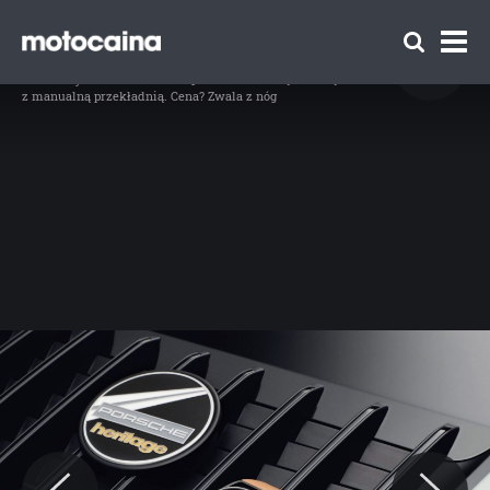
Porsche 911 Sport Classic - zdjęcie 5
// Porsche 911 Sport Classic, fot. materiały prasowe / Porsche
Idź do artykułu:
Porsche 911 Sport Classic – najmocniejsze 911
z manualną przekładnią. Cena? Zwala z nóg
Zespół Motocaina
Regulamin
Polityka prywatności
Reklama
Kontakt