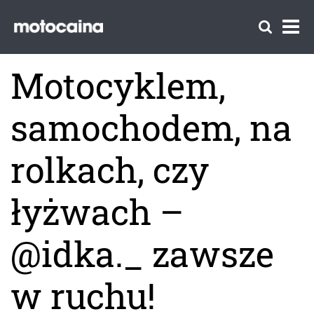
Motocyklem,
samochodem, na
rolkach, czy
łyżwach –
@idka._ zawsze
w ruchu!