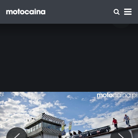
Motocaina Team na szkoleniu z
doskonalenia techniki jazdy Szkoły Auto
Skoda – relacja i galeria - zdjęcie 84
Zespół Motocaina
Regulamin
Polityka prywatności
Reklama
Kontakt