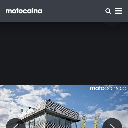
Motocaina Team na szkoleniu z
doskonalenia techniki jazdy Szkoły Auto
Skoda – relacja i galeria - zdjęcie 83
Zespół Motocaina
Regulamin
Polityka prywatności
Reklama
Kontakt