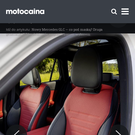
Mercedes GLC - zdjęcie 19
Idź do artykułu:
Najszybsze SUV-y na świecie. Te samochody
są szybsze niż sportowe auta
Idź do artykułu:
Nowy Mercedes GLC – co pod maską? Druga
generacja SUV-a debiutuje z ograniczonym wyborem
Zespół Motocaina
Regulamin
Polityka prywatności
Reklama
Kontakt