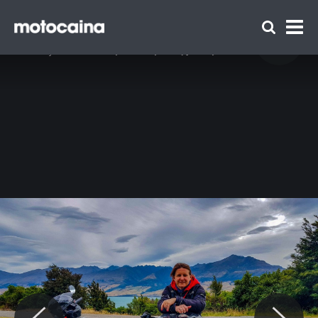
Mała i Duży w motocyklowej podróży -
zdjęcie 34
Idź do artykułu:
Mała i Duży w motocyklowej podróży
Zespół Motocaina
Regulamin
Polityka prywatności
Reklama
Kontakt