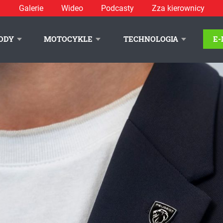
Galerie
Wideo
Podcasty
Zza kierownicy
cie 12
ODY
MOTOCYKLE
TECHNOLOGIA
E
LITYKA PRYWATNOŚCI
REKLAMA
KONTAKT