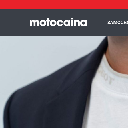
Kolekcja Peugeot Lifestyle z lwem w nowej odsłonie - zdję
Idź do artykułu:
Kolekcja Peugeot Lifestyle z lwem w nowej odsłonie
SAMOCH
ZESPÓŁ MOTOCAINA
REGULAMIN
PO